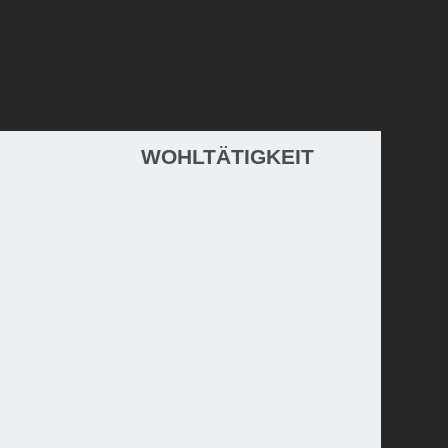
WebDesign 2015 © Kristina Sretkova
WOHLTÄTIGKEIT