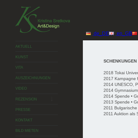
2015 © Kristina Sretkova
de_DE
en_GB
AKTUELL
KUNST
SCHENKUNGEN 
VITA
2018 Tokai Univer
AUSZEICHNUNGEN
2017 Kampagne f
2014 UNESCO, P
VIDEO
2014 Gymnasium S
untermenü
2014 Spende • Gr
öffnen
REZENSION
2013 Spende • Gr
2011 Bulgarische 
PRESSE
2011 Auktion als 
KONTAKT
BILD MIETEN